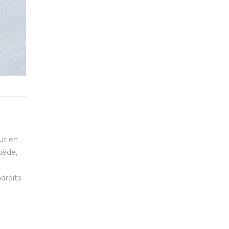
ut en
uède,
droits