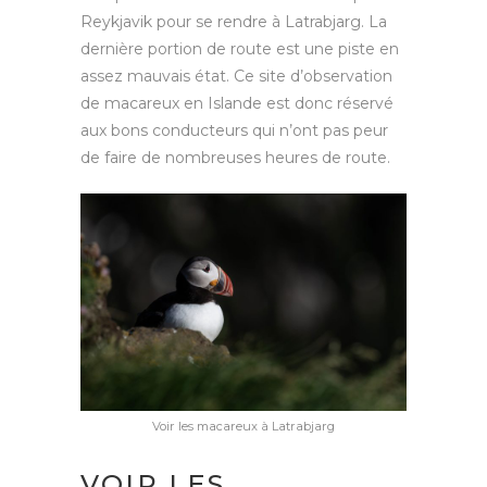
Reykjavik pour se rendre à Latrabjarg. La
dernière portion de route est une piste en
assez mauvais état. Ce site d’observation
de macareux en Islande est donc réservé
aux bons conducteurs qui n’ont pas peur
de faire de nombreuses heures de route.
Voir les macareux à Latrabjarg
VOIR LES