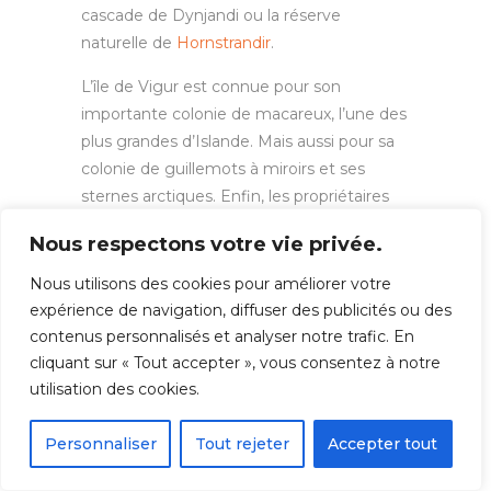
cascade de Dynjandi ou la réserve
naturelle de
Hornstrandir
.
L’île de Vigur est connue pour son
importante colonie de macareux, l’une des
plus grandes d’Islande. Mais aussi pour sa
colonie de guillemots à miroirs et ses
sternes arctiques. Enfin, les propriétaires
de l’île pratiquent la récolte traditionnelle
Nous respectons votre vie privée.
de plumes d’eiders : 3500 couples d’eiders
nidifient chaque été sur Vigur.
Nous utilisons des cookies pour améliorer votre
expérience de navigation, diffuser des publicités ou des
Visiter l’île de Vigur permet également de
contenus personnalisés et analyser notre trafic. En
voir l’une des plus vieilles maisons
cliquant sur « Tout accepter », vous consentez à notre
d’Islande, une ferme construite en 1860.
utilisation des cookies.
Mais le plus impressionnant est le moulin à
vent construit en 1840. C’est
Personnaliser
Tout rejeter
Accepter tout
certainement le moulin à vent le plus au
Nord de la planète.