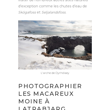
visiter de nombreux autres sites naturels
d’exception comme les chutes d’eau de
Skógafoss
et
Seljalandsfoss
.
L'arche de Dyrhólaey
PHOTOGRAPHIER
LES MACAREUX
MOINE À
LATRABJARG