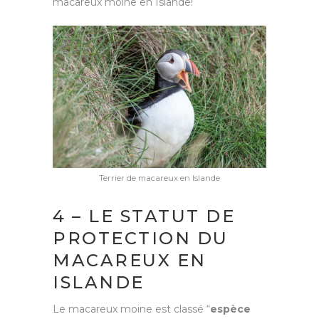
macareux moine en Islande!
Terrier de macareux en Islande
4 – LE STATUT DE
PROTECTION DU
MACAREUX EN
ISLANDE
Le macareux moine est classé “
espèce