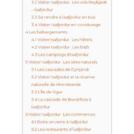
3.2
Visiter Isafjordur : Les vols Reykjavik
– Ísafjörður
3.3
Se rendre à Ísafjörður en bus
3.4
Visiter Isafjordur en covoiturage
4
Les hébergements
4.1
Visiter Isafjordur : Les hôtels
4.2
Visiter Isafjordur : Les B&B
4.3
Les campings d’Isafjordur
5
Visiter Isafjordur : Les sites naturels
5.1
Les cascades de Dynjandi
5.2
Visiter Isafjordur et la réserve
naturelle de Hornstrandir
5.3
L’île de Vigur
5.4
La cascade de Bunárfoss à
Ísafjörður
6
Visiter Isafjordur : Les commerces
6.1
Boire un verre à Isafjordur
6.2
Les restaurants d’Ísafjörður