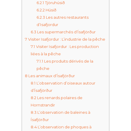
6.2.1
Tjöruhúsið
6.2.2
Húsið
6.2.3
Les autres restaurants
d’Isafjordur
6.3
Les supermarchés d’Ísafjörður
7
Visiter Isafjordur : L’industrie de la pêche
7.1
Visiter Isafjordur : Les production
liées à la pêche
7.1.1
Les produits dérivés de la
pêche
8
Les animaux d’Ísafjörður
8.1
L’observation d’oiseaux autour
d’Ísafjörður
8.2
Les renards polaires de
Hornstrandir
8.3
L’observation de baleines à
Ísafjörður
8.4
L’observation de phoques à