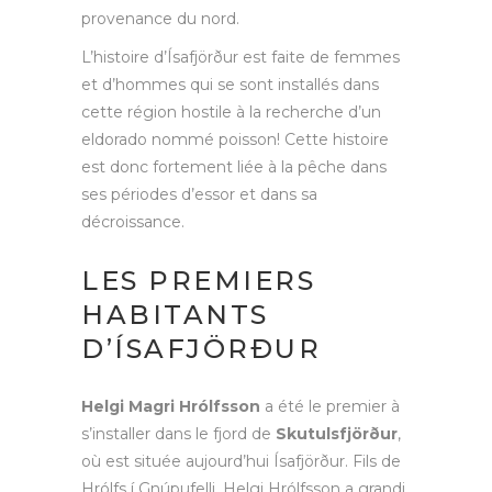
provenance du nord.
L’histoire d’Ísafjörður est faite de femmes
et d’hommes qui se sont installés dans
cette région hostile à la recherche d’un
eldorado nommé poisson! Cette histoire
est donc fortement liée à la pêche dans
ses périodes d’essor et dans sa
décroissance.
LES PREMIERS
HABITANTS
D’ÍSAFJÖRÐUR
Helgi Magri Hrólfsson
a été le premier à
s’installer dans le fjord de
Skutulsfjörður
,
où est située aujourd’hui Ísafjörður. Fils de
Hrólfs í Gnúpufelli, Helgi Hrólfsson a grandi