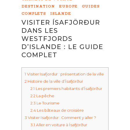
DESTINATION
EUROPE
GUIDES
COMPLETS
ISLANDE
VISITER ÍSAFJÖRÐUR
DANS LES
WESTFJORDS
D’ISLANDE : LE GUIDE
COMPLET
1
Visiter Isafjordur : présentation de la ville
2
Histoire de la ville d’Ísafjörður
2.1
Les premiers habitants d’Ísafjörður
2.2
La pêche
2.3
Le Tourisme
2.4
Les bâteaux de croisière
3
Visiter Isafjordur : Comment y aller ?
3.1
Aller en voiture à Ísafjörður