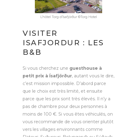
L’hôtel Torg d’Ísafjörður ©Torg Hotel
VISITER
ISAFJORDUR : LES
B&B
Si vous cherchez une
guesthouse à
petit prix à Ísafjörður
, autant vous le dire,
c’est mission impossible. D’abord parce
que le choix est très limité, et ensuite
parce que les prix sont très élevés. Il n’y a
pas de chambre pour deux personnes à
moins de 100 €. Si vous êtes véhiculés, on
vous recommande de vous orienter plutôt
vers les villages environnants comme
Flateyri, Suðureyri, Bolungarvík ou Súðavík.