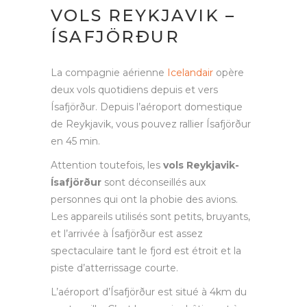
VOLS REYKJAVIK –
ÍSAFJÖRÐUR
La compagnie aérienne
Icelandair
opère
deux vols quotidiens depuis et vers
Ísafjörður. Depuis l’aéroport domestique
de Reykjavik, vous pouvez rallier Ísafjörður
en 45 min.
Attention toutefois, les
vols Reykjavik-
Ísafjörður
sont déconseillés aux
personnes qui ont la phobie des avions.
Les appareils utilisés sont petits, bruyants,
et l’arrivée à Ísafjörður est assez
spectaculaire tant le fjord est étroit et la
piste d’atterrissage courte.
L’aéroport d’Ísafjörður est situé à 4km du