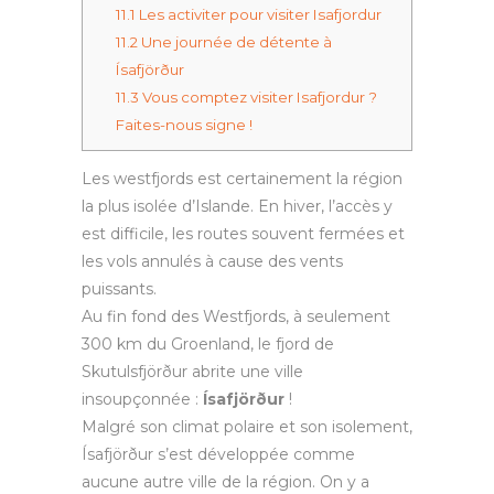
11.1
Les activiter pour visiter Isafjordur
11.2
Une journée de détente à
Ísafjörður
11.3
Vous comptez visiter Isafjordur ?
Faites-nous signe !
Les westfjords est certainement la région
la plus isolée d’Islande. En hiver, l’accès y
est difficile, les routes souvent fermées et
les vols annulés à cause des vents
puissants.
Au fin fond des Westfjords, à seulement
300 km du Groenland, le fjord de
Skutulsfjörður abrite une ville
insoupçonnée :
Ísafjörður
!
Malgré son climat polaire et son isolement,
Ísafjörður s’est développée comme
aucune autre ville de la région. On y a