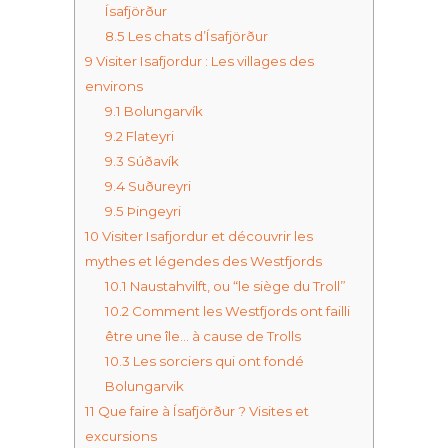
Ísafjörður
8.5
Les chats d’Ísafjörður
9
Visiter Isafjordur : Les villages des
environs
9.1
Bolungarvík
9.2
Flateyri
9.3
Súðavík
9.4
Suðureyri
9.5
Þingeyri
10
Visiter Isafjordur et découvrir les
mythes et légendes des Westfjords
10.1
Naustahvilft, ou “le siège du Troll”
10.2
Comment les Westfjords ont failli
être une île… à cause de Trolls
10.3
Les sorciers qui ont fondé
Bolungarvik
11
Que faire à Ísafjörður ? Visites et
excursions